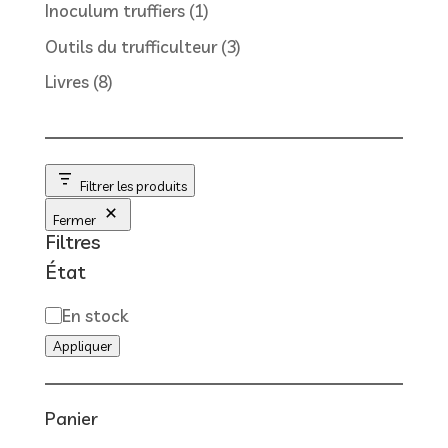
produits
1
Inoculum truffiers
1
produit
3
Outils du trufficulteur
3
produits
8
Livres
8
produits
Filtrer les produits
Fermer
Filtres
État
État
En stock
Appliquer
Panier