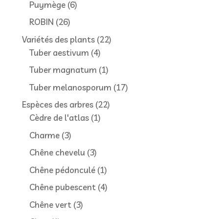
produits
6
Puymège
6
produits
26
ROBIN
26
produits
22
Variétés des plants
22
4
produits
Tuber aestivum
4
produits
1
Tuber magnatum
1
produit
17
Tuber melanosporum
17
produits
22
Espèces des arbres
22
1
produits
Cèdre de l'atlas
1
produit
3
Charme
3
produits
3
Chêne chevelu
3
produits
1
Chêne pédonculé
1
produit
4
Chêne pubescent
4
produits
3
Chêne vert
3
produits