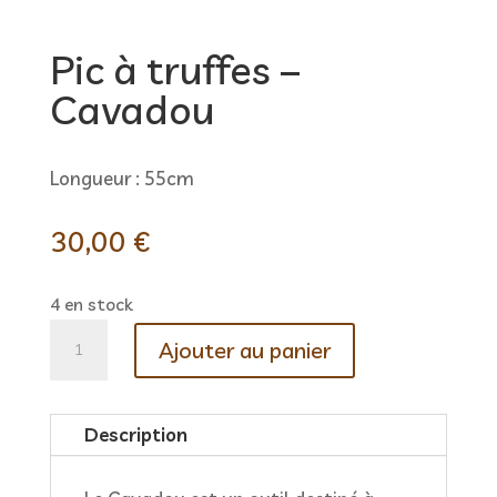
Pic à truffes –
Cavadou
Longueur : 55cm
30,00
€
4 en stock
quantité
Ajouter au panier
de
Pic
à
Description
truffes
–