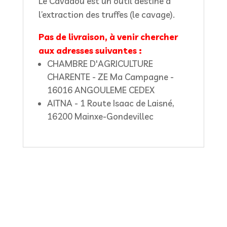
Le Cavadou est un outil destiné à
Cavadou
l’extraction des truffes (le cavage).
Pas de livraison, à venir chercher
aux adresses suivantes :
CHAMBRE D'AGRICULTURE
CHARENTE - ZE Ma Campagne -
16016 ANGOULEME CEDEX
AITNA - 1 Route Isaac de Laisné,
16200 Mainxe-Gondevillec