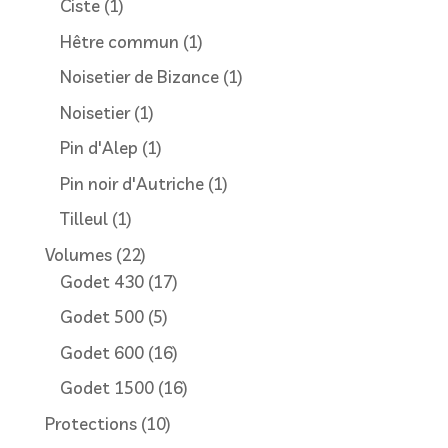
1
Ciste
1
produit
1
Hêtre commun
1
produit
1
Noisetier de Bizance
1
produit
1
Noisetier
1
produit
1
Pin d'Alep
1
produit
1
Pin noir d'Autriche
1
produit
1
Tilleul
1
produit
22
Volumes
22
produits
17
Godet 430
17
produits
5
Godet 500
5
produits
16
Godet 600
16
produits
16
Godet 1500
16
produits
10
Protections
10