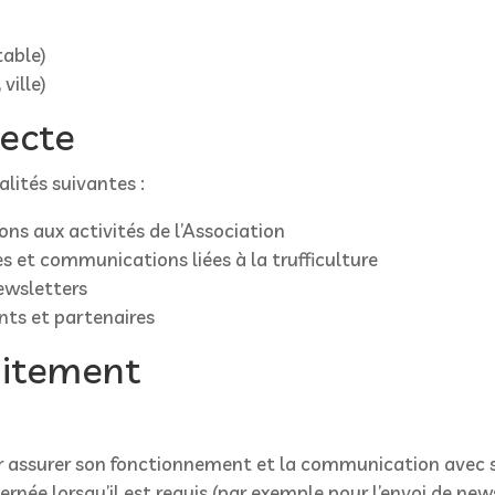
table)
ville)
lecte
alités suivantes :
ons aux activités de l’Association
 et communications liées à la trufficulture
newsletters
nts et partenaires
raitement
pour assurer son fonctionnement et la communication avec
née lorsqu’il est requis (par exemple pour l’envoi de new