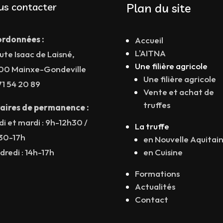
us contacter
Plan du site
rdonnées :
Accueil
L'AITNA
ute Isaac de Laisné,
Une filière agricole
00 Mainxe-Gondeville
Une filière agricole
71 54 20 89
Vente et achat de
truffes
aires de permanence :
di et mardi : 9h-12h30 /
La truffe
30-17h
en Nouvelle Aquitai
dredi : 14h-17h
en Cuisine
Formations
Actualités
Contact