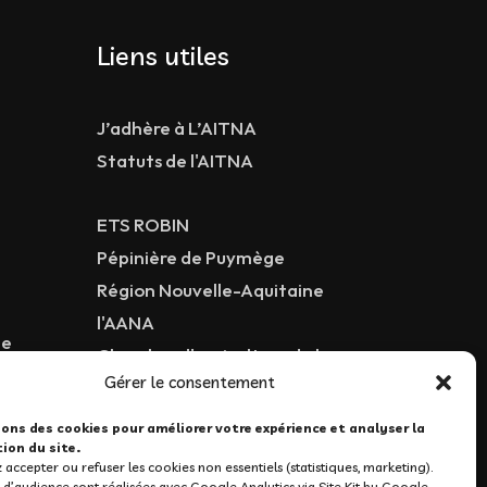
Liens utiles
J’adhère à L’AITNA
Statuts de l'AITNA
ETS ROBIN
Pépinière de Puymège
Région Nouvelle-Aquitaine
l'AANA
ne
Chambre d'agriculture de la
Gérer le consentement
Charente
sons des cookies pour améliorer votre expérience et analyser la
ion du site.
accepter ou refuser les cookies non essentiels (statistiques, marketing).
d’audience sont réalisées avec Google Analytics via Site Kit by Google.