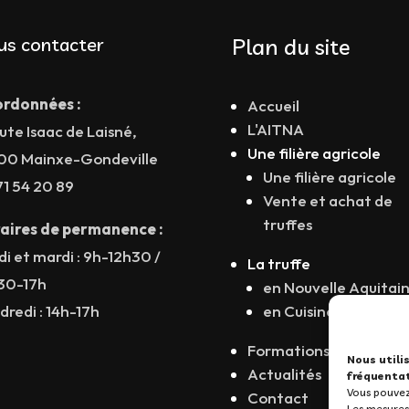
us contacter
Plan du site
rdonnées :
Accueil
L'AITNA
ute Isaac de Laisné,
Une filière agricole
00 Mainxe-Gondeville
Une filière agricole
71 54 20 89
Vente et achat de
truffes
aires de permanence :
di et mardi : 9h-12h30 /
La truffe
30-17h
en Nouvelle Aquitai
dredi : 14h-17h
en Cuisine
Formations
Nous utili
Actualités
fréquentat
Vous pouvez 
Contact
Les mesures 