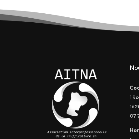
No
Coo
1 Ro
162
07 
Hor