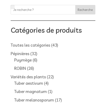
Recherche
Catégories de produits
43
Toutes les catégories
43
produits
32
Pépinières
32
produits
6
Puymège
6
produits
26
ROBIN
26
produits
22
Variétés des plants
22
4
produits
Tuber aestivum
4
produits
1
Tuber magnatum
1
produit
17
Tuber melanosporum
17