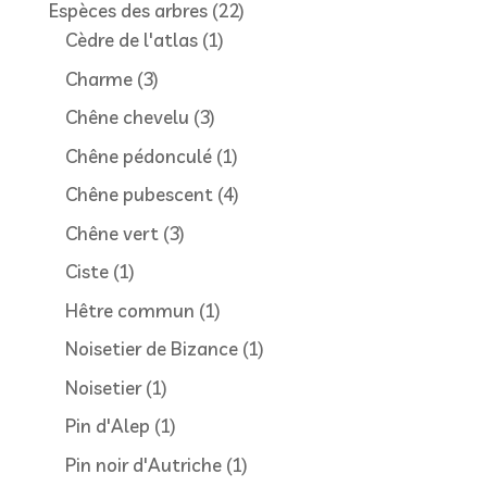
produits
22
Espèces des arbres
22
1
produits
Cèdre de l'atlas
1
produit
3
Charme
3
produits
3
Chêne chevelu
3
produits
1
Chêne pédonculé
1
produit
4
Chêne pubescent
4
produits
3
Chêne vert
3
produits
1
Ciste
1
produit
1
Hêtre commun
1
produit
1
Noisetier de Bizance
1
produit
1
Noisetier
1
produit
1
Pin d'Alep
1
produit
1
Pin noir d'Autriche
1