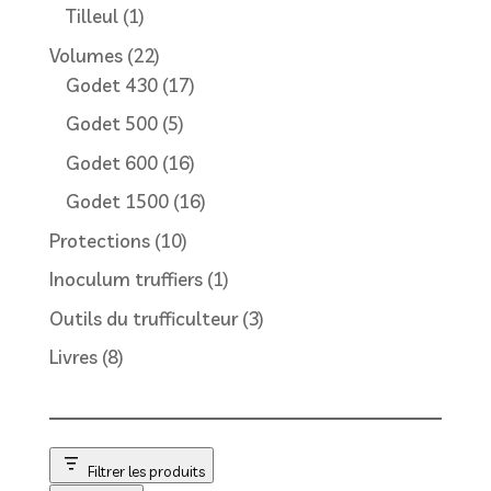
produit
1
Tilleul
1
produit
22
Volumes
22
produits
17
Godet 430
17
produits
5
Godet 500
5
produits
16
Godet 600
16
produits
16
Godet 1500
16
produits
10
Protections
10
produits
1
Inoculum truffiers
1
produit
3
Outils du trufficulteur
3
produits
8
Livres
8
produits
Filtrer les produits