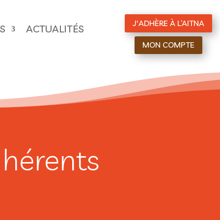
J'ADHÈRE À L’AITNA
ES
ACTUALITÉS
MON COMPTE
dhérents