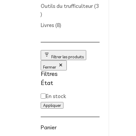
produit
Outils du trufficulteur
3
3
produits
8
Livres
8
produits
Filtrer les produits
Fermer
Filtres
État
Disponibilité
En stock
Appliquer
Panier