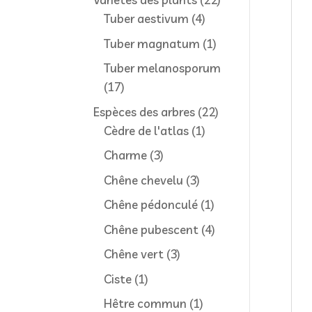
Truf
4
produits
Tuber aestivum
4
produits
1
Tuber magnatum
1
produit
Tuber melanosporum
17
17
produits
22
Espèces des arbres
22
1
produits
Cèdre de l'atlas
1
produit
3
Charme
3
produits
3
Chêne chevelu
3
produits
1
Chêne pédonculé
1
produit
4
Chêne pubescent
4
produits
3
Chêne vert
3
produits
1
Ciste
1
produit
1
Hêtre commun
1