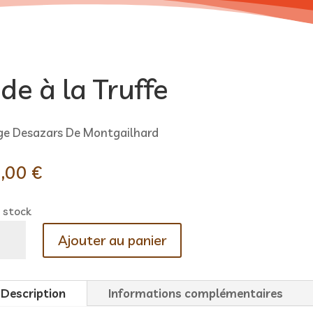
de à la Truffe
ge Desazars De Montgailhard
,00
€
 stock
ntité
Ajouter au panier
e
Description
Informations complémentaires