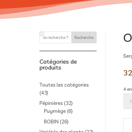
O
Recherche
Ser
Catégories de
produits
32
Toutes les catégories
4 en
43
43
qua
produits
32
Pépinières
32
de
produits
6
Puymège
6
Od
produits
à
26
ROBIN
26
la
produits
22
Variétés des plants
22