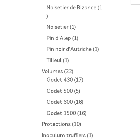
produit
Noisetier de Bizance
1
1
produit
1
Noisetier
1
produit
1
Pin d'Alep
1
produit
1
Pin noir d'Autriche
1
produit
1
Tilleul
1
produit
22
Volumes
22
produits
17
Godet 430
17
produits
5
Godet 500
5
produits
16
Godet 600
16
produits
16
Godet 1500
16
produits
10
Protections
10
produits
1
Inoculum truffiers
1