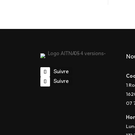
No
Suivre
Coo
Suivre
1 Ro
162
07 
Hor
Lun