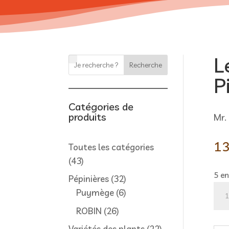
L
Recherche
P
Catégories de
produits
Mr.
13
Toutes les catégories
43
43
produits
5 en
32
Pépinières
32
qua
produits
6
Puymège
6
de
produits
26
ROBIN
26
Let
produits
22
Variétés des plants
22