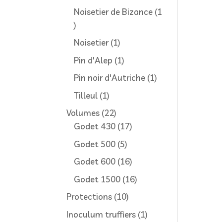
produit
Noisetier de Bizance
1
1
produit
1
Noisetier
1
produit
1
Pin d'Alep
1
produit
1
Pin noir d'Autriche
1
produit
1
Tilleul
1
produit
22
Volumes
22
produits
17
Godet 430
17
produits
5
Godet 500
5
produits
16
Godet 600
16
produits
16
Godet 1500
16
produits
10
Protections
10
produits
1
Inoculum truffiers
1