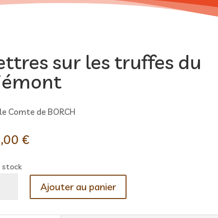
ettres sur les truffes du
iémont
 le Comte de BORCH
,00
€
 stock
ntité
Ajouter au panier
tres