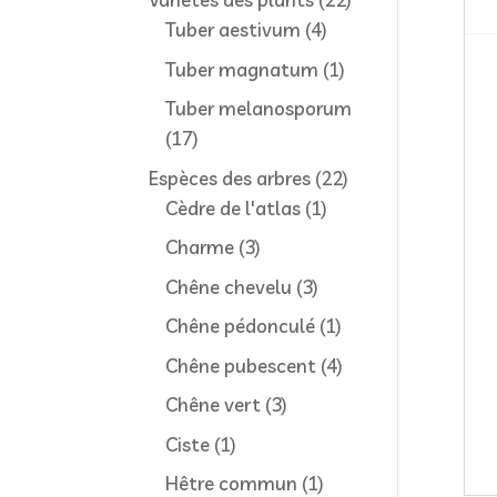
sur
4
produits
Tuber aestivum
4
les
produits
truf
1
Tuber magnatum
1
du
produit
Tuber melanosporum
Pié
17
17
produits
22
Espèces des arbres
22
1
produits
Cèdre de l'atlas
1
produit
3
Charme
3
produits
3
Chêne chevelu
3
produits
1
Chêne pédonculé
1
produit
4
Chêne pubescent
4
produits
3
Chêne vert
3
produits
1
Ciste
1
produit
1
Hêtre commun
1