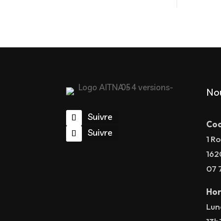
No
Suivre
Coo
Suivre
1 Ro
162
07 
Hor
Lun