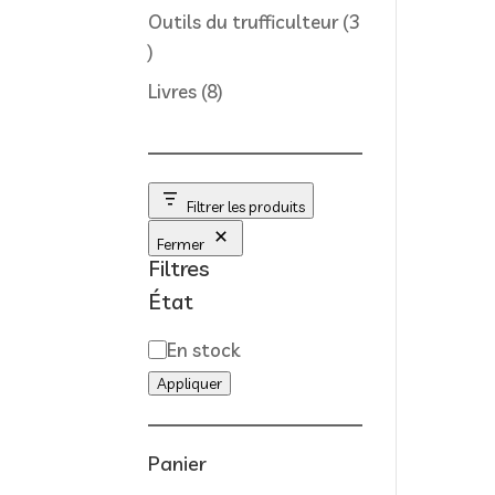
produit
Outils du trufficulteur
3
3
produits
8
Livres
8
produits
Filtrer les produits
Fermer
Filtres
État
Disponibilité
En stock
Appliquer
Panier