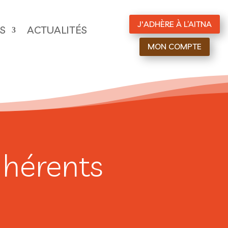
J'ADHÈRE À L’AITNA
ES
ACTUALITÉS
MON COMPTE
dhérents