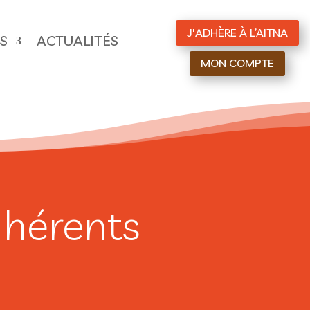
J'ADHÈRE À L’AITNA
ES
ACTUALITÉS
MON COMPTE
dhérents