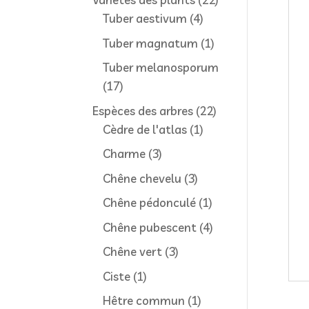
4
produits
Tuber aestivum
4
produits
1
Tuber magnatum
1
produit
Tuber melanosporum
17
17
produits
22
Espèces des arbres
22
1
produits
Cèdre de l'atlas
1
produit
3
Charme
3
produits
3
Chêne chevelu
3
produits
1
Chêne pédonculé
1
produit
4
Chêne pubescent
4
produits
3
Chêne vert
3
produits
1
Ciste
1
produit
1
Hêtre commun
1