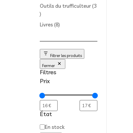
produit
Outils du trufficulteur
3
3
produits
8
Livres
8
produits
Filtrer les produits
Fermer
Filtres
Prix
État
Disponibilité
En stock