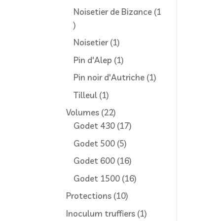
produit
Noisetier de Bizance
1
1
produit
1
Noisetier
1
produit
1
Pin d'Alep
1
produit
1
Pin noir d'Autriche
1
produit
1
Tilleul
1
produit
22
Volumes
22
produits
17
Godet 430
17
produits
5
Godet 500
5
produits
16
Godet 600
16
produits
16
Godet 1500
16
produits
10
Protections
10
produits
1
Inoculum truffiers
1