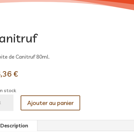
anitruf
oite de Canitruf 80ml.
,36
€
en stock
ntité
Ajouter au panier
itruf
Description