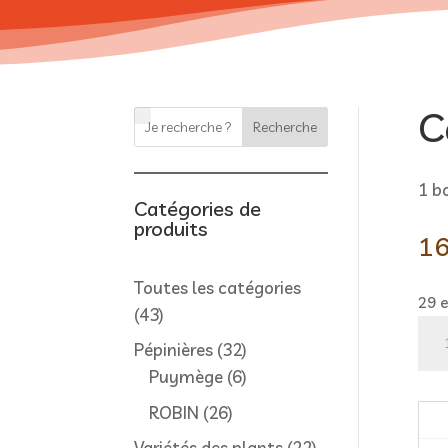
C
Recherche
1 b
Catégories de
produits
16
Toutes les catégories
29 
43
43
qua
produits
32
Pépinières
32
de
produits
6
Puymège
6
Can
produits
26
ROBIN
26
produits
22
Variétés des plants
22