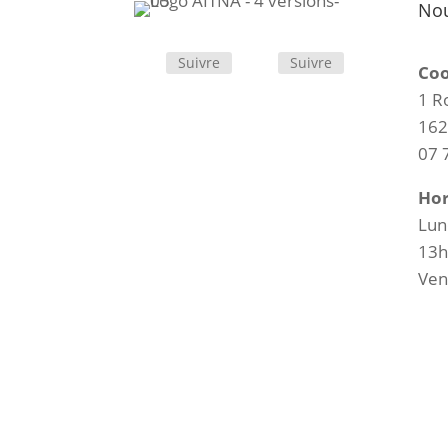
Nou
Suivre
Suivre
Coo
1 R
162
07 
Hor
Lun
13h
Ven