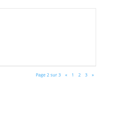
Page 2 sur 3
«
1
2
3
»