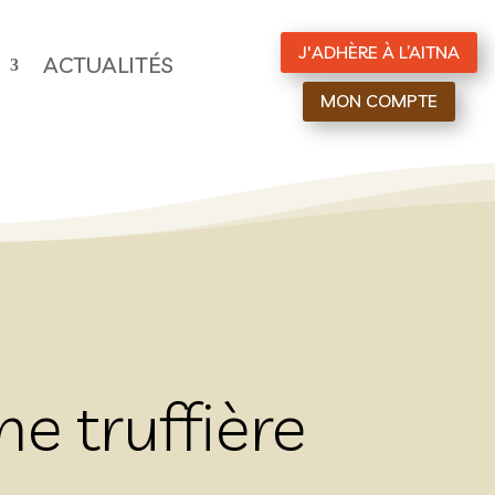
J'ADHÈRE À L’AITNA
ACTUALITÉS
MON COMPTE
e truffière