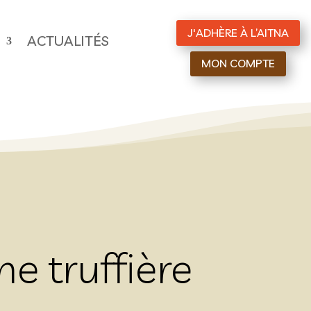
J'ADHÈRE À L’AITNA
ACTUALITÉS
MON COMPTE
e truffière