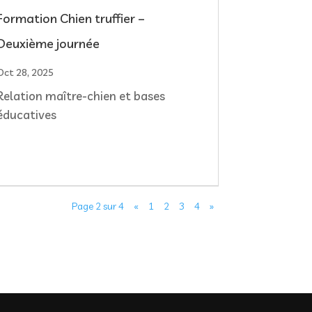
Formation Chien truffier –
Deuxième journée
Oct 28, 2025
Relation maître-chien et bases
éducatives
Page 2 sur 4
«
1
2
3
4
»