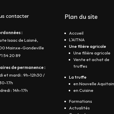
us contacter
Plan du site
rdonnées :
Accueil
L'AITNA
ute Isaac de Laisné,
Une filière agricole
00 Mainxe-Gondeville
Une filière agricole
71 54 20 89
Vente et achat de
truffes
aires de permanence :
di et mardi : 9h-12h30 /
La truffe
30-17h
en Nouvelle Aquitai
dredi : 14h-17h
en Cuisine
Formations
Actualités